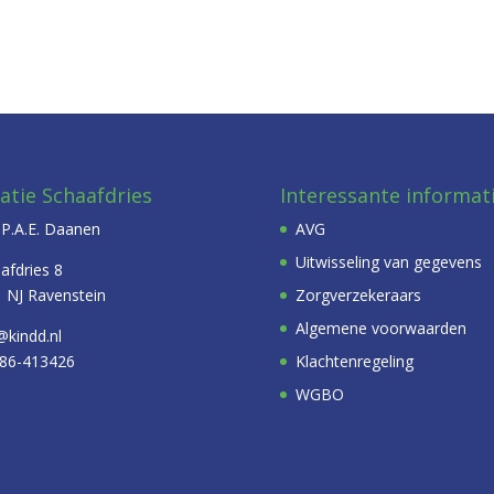
atie Schaafdries
Interessante informat
P.A.E. Daanen
AVG
Uitwisseling van gegevens
afdries 8
 NJ Ravenstein
Zorgverzekeraars
Algemene voorwaarden
@kindd.nl
486-413426
Klachtenregeling
WGBO