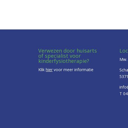
Verwezen door huisarts
Loc
of specialist voor
Mw. 
kinderfysiotherapie?
Klik
hier
voor meer informatie
Scha
5371
info
T 0